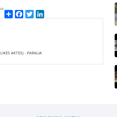
ια
Share
Facebook
Twitter
LinkedIn
IKES AKTES) - PARALIA