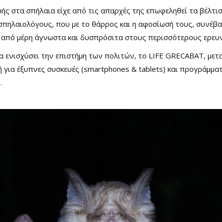
ωής στα σπήλαια είχε από τις απαρχές της επωφεληθεί τα βέλτι
 σπηλαιολόγους,
που με το θάρρος και η αφοσίωσή τους, συνέβ
από μέρη άγνωστα και δυσπρόσιτα στους περισσότερους ερευν
 ενισχύσει την επιστήμη των πολιτών, το LIFE GRECABAT, μετα
ή για έξυπνες συσκευές (smartphones & tablets) και προγράμμα
.