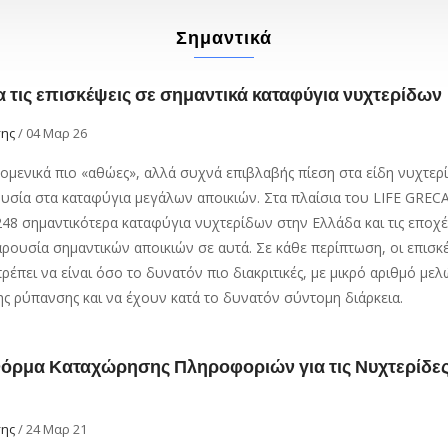
Σημαντικά
α τις επισκέψεις σε σημαντικά καταφύγια νυχτερίδων
σης
/
04 Μαρ 26
νομενικά πιο «αθώες», αλλά συχνά επιβλαβής πίεση στα είδη νυχτερ
σία στα καταφύγια μεγάλων αποικιών. Στα πλαίσια του LIFE GRECA
48 σημαντικότερα καταφύγια νυχτερίδων στην Ελλάδα και τις εποχές 
αρουσία σημαντικών αποικιών σε αυτά. Σε κάθε περίπτωση, οι επισκ
έπει να είναι όσο το δυνατόν πιο διακριτικές, με μικρό αριθμό μελ
λης ρύπανσης και να έχουν κατά το δυνατόν σύντομη διάρκεια.
όρμα Καταχώρησης Πληροφοριών για τις Νυχτερίδες 
σης
/
24 Μαρ 21