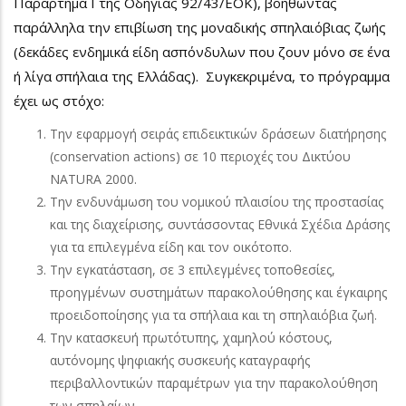
Παράρτημα Ι της Οδηγίας 92/43/ΕΟΚ), βοηθώντας
παράλληλα την επιβίωση της μοναδικής σπηλαιόβιας ζωής
(δεκάδες ενδημικά είδη ασπόνδυλων που ζουν μόνο σε ένα
ή λίγα σπήλαια της Ελλάδας). Συγκεκριμένα, το πρόγραμμα
έχει ως στόχο:
Την εφαρμογή σειράς επιδεικτικών δράσεων διατήρησης
(conservation actions) σε 10 περιοχές του Δικτύου
NATURA 2000.
Την ενδυνάμωση του νομικού πλαισίου της προστασίας
και της διαχείρισης, συντάσσοντας Εθνικά Σχέδια Δράσης
για τα επιλεγμένα είδη και τον οικότοπο.
Την εγκατάσταση, σε 3 επιλεγμένες τοποθεσίες,
προηγμένων συστημάτων παρακολούθησης και έγκαιρης
προειδοποίησης για τα σπήλαια και τη σπηλαιόβια ζωή.
Την κατασκευή πρωτότυπης, χαμηλού κόστους,
αυτόνομης ψηφιακής συσκευής καταγραφής
περιβαλλοντικών παραμέτρων για την παρακολούθηση
των σπηλαίων.