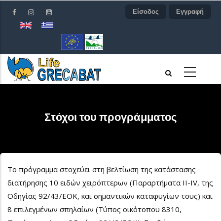
Παράκαμψη
Είσοδος
Εγγραφή
προς
το
κυρίως
περιεχόμενο
Στόχοι του προγράμματος
Το πρόγραμμα στοχεύει στη βελτίωση της κατάστασης
διατήρησης 10 ειδών χειρόπτερων (Παραρτήματα II-IV, της
Οδηγίας 92/43/ΕΟΚ, και σημαντικών καταφυγίων τους) και
8 επιλεγμένων σπηλαίων (Τύπος οικότοπου 8310,