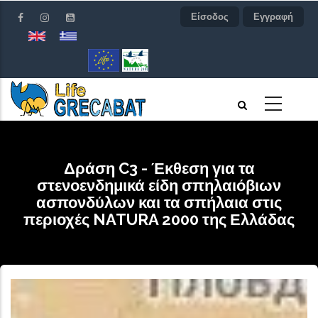
Παράκαμψη
Είσοδος
Εγγραφή
προς
το
κυρίως
περιεχόμενο
Δράση C3 - Έκθεση για τα
στενοενδημικά είδη σπηλαιόβιων
ασπονδύλων και τα σπήλαια στις
περιοχές NATURA 2000 της Ελλάδας