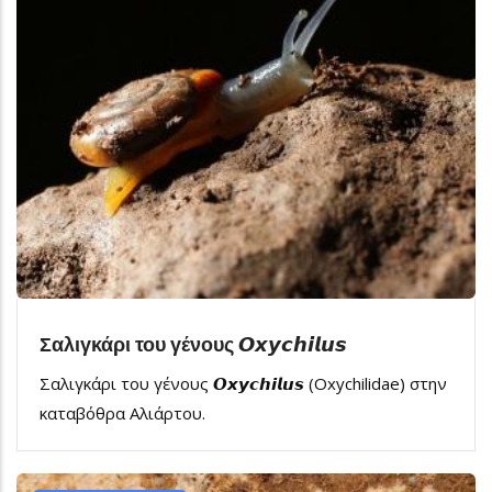
Σαλιγκάρι του γένους 𝙊𝙭𝙮𝙘𝙝𝙞𝙡𝙪𝙨
Σαλιγκάρι του γένους 𝙊𝙭𝙮𝙘𝙝𝙞𝙡𝙪𝙨 (Oxychilidae) στην
καταβόθρα Αλιάρτου.