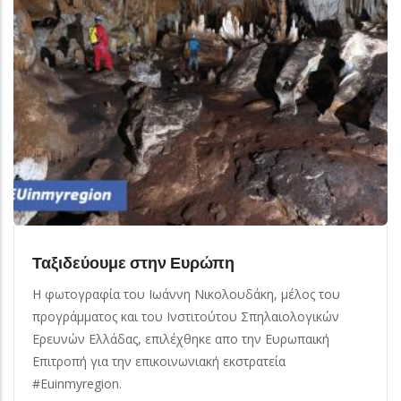
Ταξιδεύουμε στην Ευρώπη
Η φωτογραφία του Ιωάννη Νικολουδάκη, μέλος του
προγράμματος και του Ινστιτούτου Σπηλαιολογικών
Ερευνών Ελλάδας, επιλέχθηκε απο την Ευρωπαική
Επιτροπή για την επικοινωνιακή εκστρατεία
#Euinmyregion.