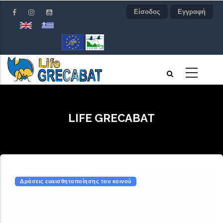
Παράκαμψη
Είσοδος
Εγγραφή
προς
το
κυρίως
περιεχόμενο
LIFE GRECABAT
Δράσεις ευαισθητοποίησης του κοινού