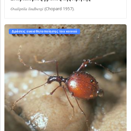
𝑂𝑣𝑎𝑙𝑖𝑝𝑡𝑖𝑙𝑎 𝑙𝑖𝑛𝑑𝑏𝑒𝑟𝑔𝑖 (Chopard 1957).
Δράσεις ευαισθητοποίησης του κοινού