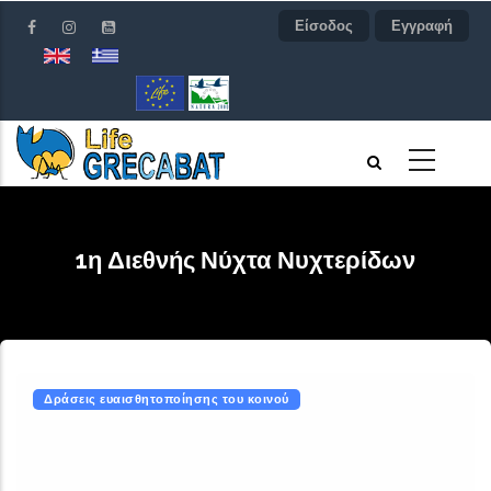
Παράκαμψη
Είσοδος
Εγγραφή
προς
το
κυρίως
περιεχόμενο
1η Διεθνής Νύχτα Νυχτερίδων
Δράσεις ευαισθητοποίησης του κοινού