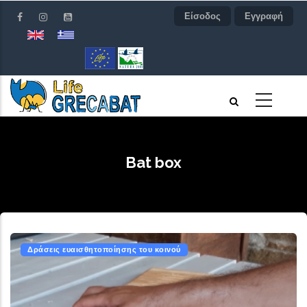
Παράκαμψη
Είσοδος
Εγγραφή
προς
το
κυρίως
περιεχόμενο
Bat box
Δράσεις ευαισθητοποίησης του κοινού