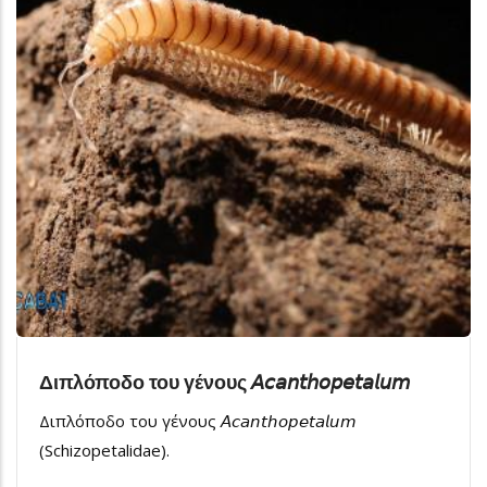
Διπλόποδο του γένους 𝘈𝘤𝘢𝘯𝘵𝘩𝘰𝘱𝘦𝘵𝘢𝘭𝘶𝘮
Διπλόποδο του γένους 𝘈𝘤𝘢𝘯𝘵𝘩𝘰𝘱𝘦𝘵𝘢𝘭𝘶𝘮
(Schizopetalidae).