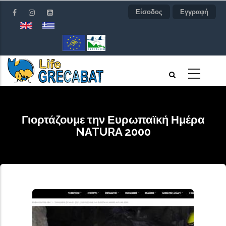
Παράκαμψη
Είσοδος
Εγγραφή
προς
το
κυρίως
περιεχόμενο
Γιορτάζουμε την Ευρωπαϊκή Ημέρα
NATURA 2000