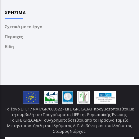
ΧΡΉΣΙΜΑ
Σχετικά με το έργο
Περιοχές
Είδη
Το έργο LIFE17 NAT/GR/000522 - LIFE GRECABAT πραγματοποιείται με
τη συμβολή του Προγράμματος LIFE της Ευρωπαϊκής Ένωσης.
Το LIFE GRECABAT συγχρηματοδοτείται από το Πράσινο Ταμείο.
Με την υποστήριξη του Ιδρύματος Α. Γ. Λεβέντη και του Ιδρύματος
Σταύρος Νιάρχος.