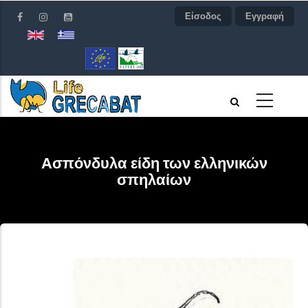
Παράκαμψη
Είσοδος
Εγγραφή
προς
το
κυρίως
περιεχόμενο
Ασπόνδυλα είδη των ελληνικών
σπηλαίων