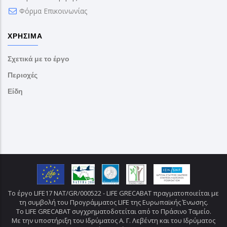
Φόρμα Επικοινωνίας
ΧΡΉΣΙΜΑ
Σχετικά με το έργο
Περιοχές
Είδη
Το έργο LIFE17 NAT/GR/000522 - LIFE GRECABAT πραγματοποιείται με
τη συμβολή του Προγράμματος LIFE της Ευρωπαϊκής Ένωσης.
Το LIFE GRECABAT συγχρηματοδοτείται από το Πράσινο Ταμείο.
Με την υποστήριξη του Ιδρύματος Α. Γ. Λεβέντη και του Ιδρύματος