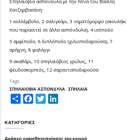
Σπηλαιόβια ασπόνδυλα με την πένα του Βασίλη
Χατζηρβασάνη:
1 κολλέμβολο, 2 σαλιγκάρι, 3 νηματόμορφο (σκουλήκι
που παρασιτεί σε άλλα ασπόνδυλα), 4 ισόποδο
5 αμφίποδο, 6 διπλόποδο (χιλιοποδαρούσα), 7
αράχνη, 8 φαλάγγι
9 σκαθάρι, 10 σπηλαιόβιος γρύλος, 11
ψευδοσκορπιός, 12 σαρανταποδαρούσα
Tags
ΣΠΗΛΑΙΌΒΙΑ ΑΣΠΌΝΔΥΛΑ
ΣΠΉΛΑΙΑ
Share
Facebook
Twitter
LinkedIn
ΚΑΤΗΓΟΡΊΕΣ
Δράσεις ευαισθητοποίησης του κοινού