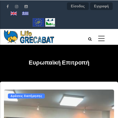
Παράκαμψη
Είσοδος
Εγγραφή
προς
το
κυρίως
περιεχόμενο
Ευρωπαϊκή Επιτροπή
Δράσεις διατήρησης