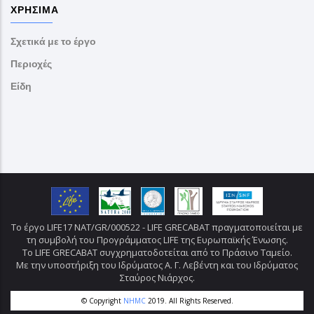
ΧΡΉΣΙΜΑ
Σχετικά με το έργο
Περιοχές
Είδη
Το έργο LIFE17 NAT/GR/000522 - LIFE GRECABAT πραγματοποιείται με
τη συμβολή του Προγράμματος LIFE της Ευρωπαϊκής Ένωσης.
Το LIFE GRECABAT συγχρηματοδοτείται από το Πράσινο Ταμείο.
Με την υποστήριξη του Ιδρύματος Α. Γ. Λεβέντη και του Ιδρύματος
Σταύρος Νιάρχος.
© Copyright
NHMC
2019. All Rights Reserved.