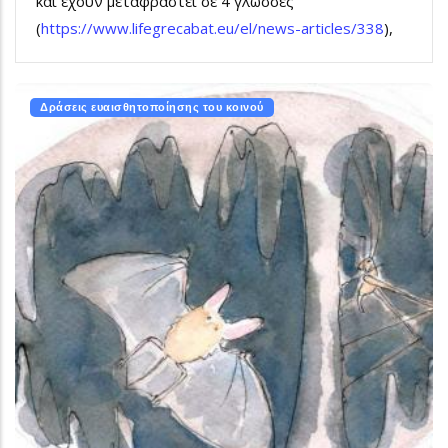
και έχουν μεταφραστεί σε 4 γλώσσες
(
https://www.lifegrecabat.eu/el/news-articles/338
),
Δράσεις ευαισθητοποίησης του κοινού