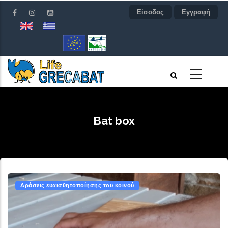
Παράκαμψη
Είσοδος
Εγγραφή
προς
το
κυρίως
περιεχόμενο
Bat box
Δράσεις ευαισθητοποίησης του κοινού