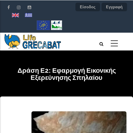
Παράκαμψη
Είσοδος
Εγγραφή
προς
το
κυρίως
περιεχόμενο
Δράση Ε2: Εφαρμογή Εικονικής
Εξερεύνησης Σπηλαίου