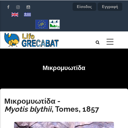
Παράκαμψη
Είσοδος
Εγγραφή
προς
το
κυρίως
περιεχόμενο
Μικρομυωτίδα
Μικρομυωτίδα
-
Myotis blythii
, Tomes, 1857