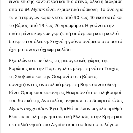
είναι επίσης κοντύτερα και πιο στενά, αλλά η διάκριση
από το
M.
Myotis
είναι εξαιρετικά δύσκολη. Το άνοιγμα
των πτερύγων κυμαίνεται από 30 έως 40 εκατοστά και
το βάρος από 19 έως 26 γραμμάρια. Η γούνα στην
πλάτη είναι καφέ με γκριζωπή απόχρωση και η κοιλιά
διακριτά υπόλευκη. Συχνά η γούνα ανάμεσα στα αυτιά
έχει μια ανοιχτόχρωμη κηλίδα.
Εξαπλώνεται σε όλες τις μεσογειακές χώρες της
Ευρώπης και την Πορτογαλία, μέχρι τη νότια Τσεχία,
τη Σλοβακία και την Ουκρανία στα βόρεια,
συνεχίζοντας ανατολικά μέχρι τη Βορειοανατολική
Κίνα. Ορισμένοι ερευνητές θεωρούν ότι οι πληθυσμοί
του δυτικά της Ανατολίας ανήκουν στο διακριτό είδος
Myotis oxygnathus
. Έχει βρεθεί σε έναν μεγάλο αριθμό
θέσεων σε όλη την ηπειρωτική Ελλάδα, στην Κρήτη και
σε πολλά νησιά του Αιγαίου και του Ιονίου πελάγους.