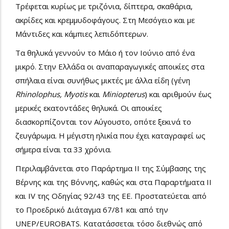
Τρέφεται κυρίως με τριζόνια, δίπτερα, σκαθάρια,
ακρίδες και κρεμμυδοφάγους. Στη Μεσόγειο και με
Μάντιδες και κάμπιες λεπιδόπτερων.
Τα θηλυκά γεννούν το Μάιο ή τον Ιούνιο από ένα
μικρό. Στην Ελλάδα οι αναπαραγωγικές αποικίες στα
σπήλαια είναι συνήθως μικτές με άλλα είδη (γένη
Rhinolophus,
Myotis
και
Miniopterus
) και αριθμούν έως
μερικές εκατοντάδες θηλυκά. Οι αποικίες
διασκορπίζονται τον Αύγουστο, οπότε ξεκινά το
ζευγάρωμα. Η μέγιστη ηλικία που έχει καταγραφεί ως
σήμερα είναι τα 33 χρόνια.
Περιλαμβάνεται στο Παράρτημα ΙΙ της Σύμβασης της
Βέρνης και της Βόννης, καθώς και στα Παραρτήματα ΙΙ
και IV της Oδηγίας 92/43 της ΕΕ. Προστατεύεται από
το Προεδρικό Διάταγμα 67/81 και από την
UNEP/EUROBATS. Κατατάσσεται τόσο διεθνώς από