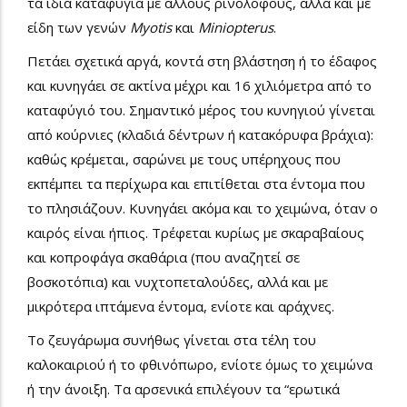
τα ίδια καταφύγια με άλλους ρινόλοφους, αλλά και με
είδη των γενών
Myotis
και
Miniopterus
.
Πετάει σχετικά αργά, κοντά στη βλάστηση ή το έδαφος
και κυνηγάει σε ακτίνα μέχρι και 16 χιλιόμετρα από το
καταφύγιό του. Σημαντικό μέρος του κυνηγιού γίνεται
από κούρνιες (κλαδιά δέντρων ή κατακόρυφα βράχια):
καθώς κρέμεται, σαρώνει με τους υπέρηχους που
εκπέμπει τα περίχωρα και επιτίθεται στα έντομα που
το πλησιάζουν. Κυνηγάει ακόμα και το χειμώνα, όταν ο
καιρός είναι ήπιος. Τρέφεται κυρίως με σκαραβαίους
και κοπροφάγα σκαθάρια (που αναζητεί σε
βοσκοτόπια) και νυχτοπεταλούδες, αλλά και με
μικρότερα ιπτάμενα έντομα, ενίοτε και αράχνες.
Το ζευγάρωμα συνήθως γίνεται στα τέλη του
καλοκαιριού ή το φθινόπωρο, ενίοτε όμως το χειμώνα
ή την άνοιξη. Τα αρσενικά επιλέγουν τα “ερωτικά