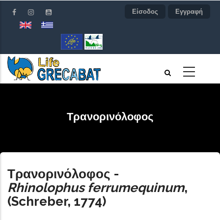
Παράκαμψη
Είσοδος
Εγγραφή
προς
το
κυρίως
περιεχόμενο
Τρανορινόλοφος
Τρανορινόλοφος
-
Rhinolophus ferrumequinum
,
(Schreber, 1774)