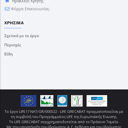
Ηράκλειο Κρήτης
Φόρμα Επικοινωνίας
ΧΡΉΣΙΜΑ
Σχετικά με το έργο
Περιοχές
Είδη
Το έργο LIFE17 NAT/GR/000522 - LIFE GRECABAT πραγματοποιείται με
τη συμβολή του Προγράμματος LIFE της Ευρωπαϊκής Ένωσης.
Το LIFE GRECABAT συγχρηματοδοτείται από το Πράσινο Ταμείο.
Με την υποστήριξη του Ιδρύματος Α. Γ. Λεβέντη και του Ιδρύματος