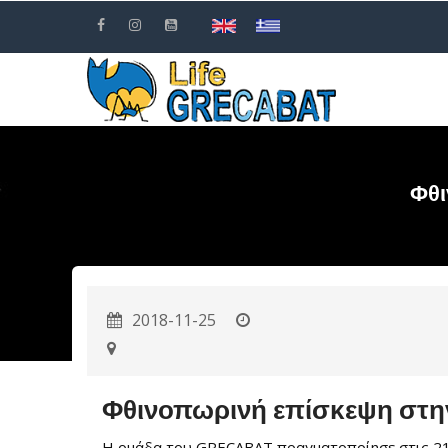
Παράκαμψη
προς
το
κυρίως
περιεχόμενο
Φθι
2018-11-25
Φθινοπωρινή επίσκεψη στη
Η ομάδα του GRECABAT πραγματοποίησε στις 21.