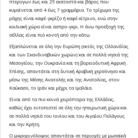
πτερύγων έως και 25 εκατοστά και βάρος που
κυμαίνεται από 4 έως 7 γραμμάρια. Το τρίχωμα της
ράχης είναι καφέ-γκρίζο ή καφέ-κίτρινο, ενώ στην
κοιλιακή χώρα είναι ασπρο-γκρι. Η άνω προεξοχή της
σέλλας είναι πιό κοντή από την κάτω.
Εξαπλώνεται σε όλη την Ευρώπη (εκτός της Ολλανδίας
και των Σκανδιναβικών χωρών) και σε πολλά νησιά της
Μεσογείου, την Ουκρανία και τη βορειοδυτική Αφρική .
Επίσης, απαντάται στη δυτική Αραβική χερσόνησο και
μέσω της Μέσης Ανατολής και της Ανατολίας, στον
Καύκασο, το Ιράν και μέχρι τα Ιμαλάια.
Είναι από τα πιο κοινά χειρόπτερα της Ελλάδας,
καθώς έχει εντοπιστεί σε όλη την ηπειρωτική χώρα και
σε πολλά νησιά του Ιονίου και του Αιγαίου Πελάγους
και την Κρήτη.
Ο μικρορινόλοφος απαντάται σε περιοχές με μωσαϊκά