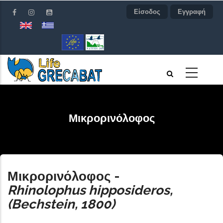
Παράκαμψη
Είσοδος
Εγγραφή
προς
το
κυρίως
περιεχόμενο
Μικρορινόλοφος
Μικρορινόλοφος
-
Rhinolophus hipposideros
,
(Bechstein, 1800)